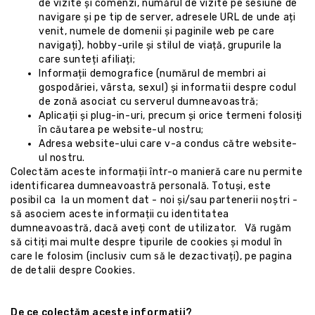
de vizite și comenzi, numărul de vizite pe sesiune de
navigare și pe tip de server, adresele URL de unde ați
venit, numele de domenii și paginile web pe care
navigați), hobby-urile și stilul de viață, grupurile la
care sunteți afiliați;
Informații demografice (numărul de membri ai
gospodăriei, vârsta, sexul) și informatii despre codul
de zonă asociat cu serverul dumneavoastră;
Aplicații și plug-in-uri, precum și orice termeni folosiți
în căutarea pe website-ul nostru;
Adresa website-ului care v-a condus către website-
ul nostru.
Colectăm aceste informații într-o manieră care nu permite
identificarea dumneavoastră personală. Totuși, este
posibil ca la un moment dat - noi și/sau partenerii noștri -
să asociem aceste informații cu identitatea
dumneavoastră, dacă aveți cont de utilizator. Vă rugăm
să citiți mai multe despre tipurile de cookies și modul în
care le folosim (inclusiv cum să le dezactivați), pe pagina
de detalii despre
Cookies.
De ce colectăm aceste informații?