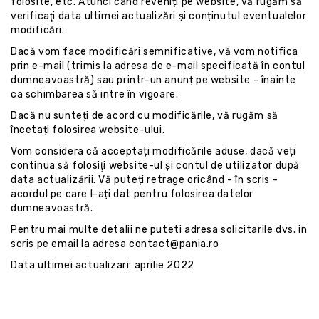
folosite, etc. Atunci când reveniți pe website, vă rugăm să
verificaţi data ultimei actualizări și conținutul eventualelor
modificări.
Dacă vom face modificări semnificative, vă vom notifica
prin e-mail (trimis la adresa de e-mail specificată în contul
dumneavoastră) sau printr-un anunț pe website - înainte
ca schimbarea să intre în vigoare.
Dacă nu sunteți de acord cu modificările, vă rugăm să
încetați folosirea website-ului.
Vom considera că acceptați modificările aduse, dacă veți
continua să folosiţi website-ul și contul de utilizator după
data actualizării. Vă puteți retrage oricând - în scris -
acordul pe care l-ați dat pentru folosirea datelor
dumneavoastră.
Pentru mai multe detalii ne puteti adresa solicitarile dvs. in
scris pe email la adresa
contact@pania.ro
Data ultimei actualizari: aprilie 2022