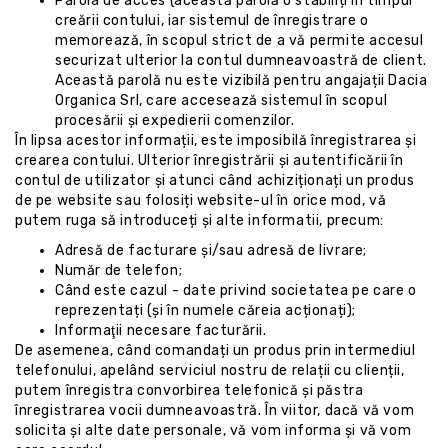
Parola de acces (această parolă o stabiliți în timpul
creării contului, iar sistemul de înregistrare o
memorează, în scopul strict de a vă permite accesul
securizat ulterior la contul dumneavoastră de client.
Această parolă nu este vizibilă pentru angajații Dacia
Organica Srl, care accesează sistemul în scopul
procesării și expedierii comenzilor.
În lipsa acestor informații, este imposibilă înregistrarea și
crearea contului. Ulterior înregistrării și autentificării în
contul de utilizator și atunci când achiziționați un produs
de pe website sau folosiți website-ul în orice mod, vă
putem ruga să introduceți și alte informatii, precum:
Adresă de facturare și/sau adresă de livrare;
Număr de telefon;
Când este cazul - date privind societatea pe care o
reprezentați (și în numele căreia acționați);
Informaţii necesare facturării.
De asemenea, când comandați un produs prin intermediul
telefonului, apelând serviciul nostru de relații cu clienții,
putem înregistra convorbirea telefonică și păstra
înregistrarea vocii dumneavoastră. În viitor, dacă vă vom
solicita și alte date personale, vă vom informa și vă vom