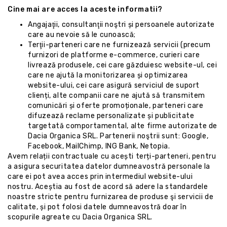
Cine mai are acces la aceste informatii?
Angajaţii, consultanţii noştri și persoanele autorizate
care au nevoie să le cunoască;
Terţii-parteneri care ne furnizează servicii (precum
furnizori de platforme e-commerce, curieri care
livrează produsele, cei care găzduiesc website-ul, cei
care ne ajută la monitorizarea și optimizarea
website-ului, cei care asigură serviciul de suport
clienți, alte companii care ne ajută să transmitem
comunicări și oferte promoționale, parteneri care
difuzează reclame personalizate și publicitate
targetată comportamental, alte firme autorizate de
Dacia Organica SRL. Partenerii noştrii sunt: Google,
Facebook, MailChimp, ING Bank, Netopia.
Avem relații contractuale cu acești terți-parteneri, pentru
a asigura securitatea datelor dumneavostră personale la
care ei pot avea acces prin intermediul website-ului
nostru. Aceștia au fost de acord să adere la standardele
noastre stricte pentru furnizarea de produse şi servicii de
calitate, și pot folosi datele dumneavostră doar în
scopurile agreate cu Dacia Organica SRL.