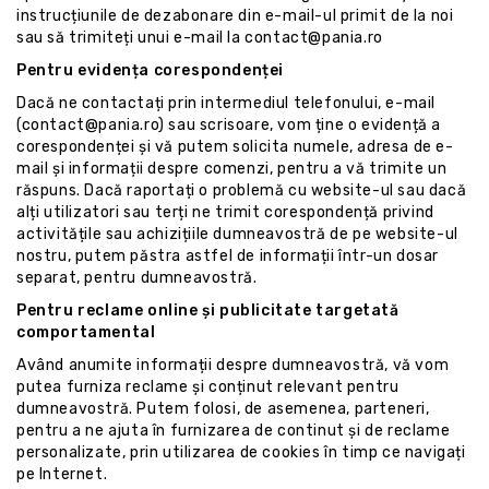
instrucțiunile de dezabonare din e-mail-ul primit de la noi
sau să trimiteți unui e-mail la contact@pania.ro
Pentru evidența corespondenței
Dacă ne contactați prin intermediul telefonului, e-mail
(contact@pania.ro) sau scrisoare, vom ține o evidență a
corespondenței și vă putem solicita numele, adresa de e-
mail și informații despre comenzi, pentru a vă trimite un
răspuns. Dacă raportați o problemă cu website-ul sau dacă
alți utilizatori sau terți ne trimit corespondență privind
activitățile sau achizițiile dumneavostră de pe website-ul
nostru, putem păstra astfel de informații într-un dosar
separat, pentru dumneavostră.
Pentru reclame online și publicitate targetată
comportamental
Având anumite informații despre dumneavostră, vă vom
putea furniza reclame și conținut relevant pentru
dumneavostră. Putem folosi, de asemenea, parteneri,
pentru a ne ajuta în furnizarea de continut și de reclame
personalizate, prin utilizarea de cookies în timp ce navigați
pe Internet.