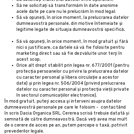
Să ne solicitați să transformăm în date anonime
acele date pe care nu le prelucrăm în mod legal;
Să vă opuneți, în orice moment, la prelucrarea datelor
dumneavostră personale, din motive întemeiate și
legitime legate de situaţia dumneavostră specifică;
Să vă opuneți, în orice moment, în mod gratuit şi fără
nici o justificare, ca datele să vă fie folosite pentru
marketing direct sau să fie dezvăluite unor terţi în
acest scop;
Orice alt drept stabilit prin legea nr. 677/2001 (pentru
protecția persoanelor cu privire la prelucrarea datelor
cu caracter personal și libera circulație a acestor
date) și prin legea nr. 506/2004 (privind prelucrarea
datelor cu caracter personal și protecția vieții private
în sectorul comunicațiilor electronice).
În mod gratuit, puteţi accesa şi interveni asupra datelor
dumneavostră personale pe care le folosim -
contactând
în scris
Dacia Organica SRL. Cererea scrisă trebuie datată și
semnată de către dumneavostră. Dacă veți avea mai mult
de o cerere de acces pe an, putem percepe o taxă, potrivit
prevederilor legale.