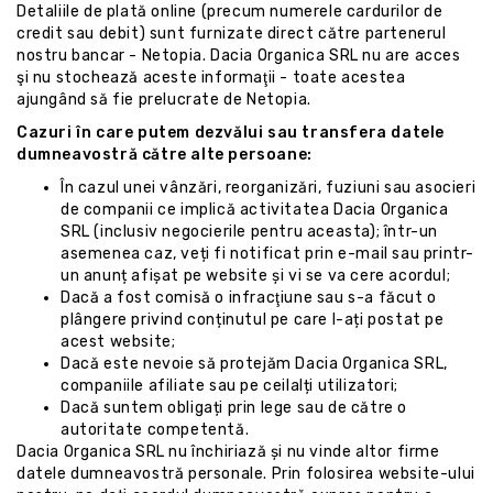
Detaliile de plată online (precum numerele cardurilor de
credit sau debit) sunt furnizate direct către partenerul
nostru bancar - Netopia. Dacia Organica SRL nu are acces
şi nu stochează aceste informaţii - toate acestea
ajungând să fie prelucrate de Netopia.
Cazuri în care putem dezvălui sau transfera datele
dumneavostră către alte persoane:
În cazul unei vânzări, reorganizări, fuziuni sau asocieri
de companii ce implică activitatea Dacia Organica
SRL (inclusiv negocierile pentru aceasta); într-un
asemenea caz, veți fi notificat prin e-mail sau printr-
un anunț afișat pe website și vi se va cere acordul;
Dacă a fost comisă o infracţiune sau s-a făcut o
plângere privind conținutul pe care l-ați postat pe
acest website;
Dacă este nevoie să protejăm Dacia Organica SRL,
companiile afiliate sau pe ceilalți utilizatori;
Dacă suntem obligați prin lege sau de către o
autoritate competentă.
Dacia Organica SRL nu închiriază și nu vinde altor firme
datele dumneavostră personale. Prin folosirea website-ului