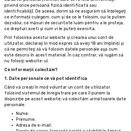
privind orice persoană fizică identificată sau
identificabilă). De aceea, dorim să ne asigurăm că înțelegeți
ce informații culegem, cum și de ce le folosim, cui le putem
dezvălui, ce măsuri de securitate luăm pentru a le proteja,
ce drepturi aveti și cum vi le puteți exercita.
Prin folosirea acestui website și crearea unui cont de
utilizator, declaraţi în mod expres că aveţi 18 ani împliniți şi
că ne permiteţi să vă folosim datele personale aşa cum
este descris în acest material. În caz contrar, vă rugăm să
nu folosiţi website-ul.
Ce informații colectăm?
1. Date personale ce vă pot identifica
Când vă creați în mod voluntar un cont de utilizator
folosind sistemul de înregistrare pe care îl punem la
dispoziție pe acest website, vă colectăm următoarele date
personale:
Nume;
Prenume;
Adresa de e-mail;