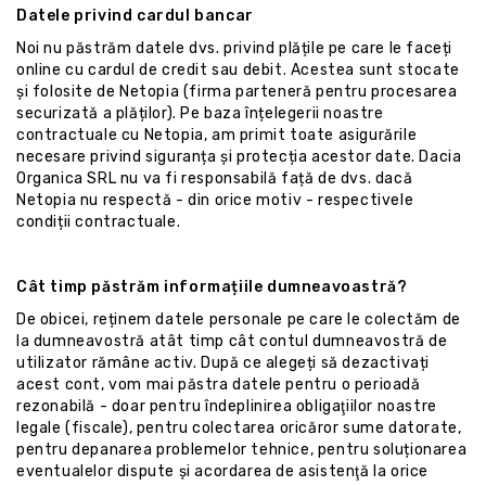
Datele privind cardul bancar
Noi nu păstrăm datele dvs. privind plățile pe care le faceți
online cu cardul de credit sau debit. Acestea sunt stocate
și folosite de Netopia (firma parteneră pentru procesarea
securizată a plăților). Pe baza înțelegerii noastre
contractuale cu Netopia, am primit toate asigurările
necesare privind siguranța și protecția acestor date. Dacia
Organica SRL nu va fi responsabilă față de dvs. dacă
Netopia nu respectă - din orice motiv - respectivele
condiții contractuale.
Cât timp păstrăm informațiile dumneavoastră?
De obicei, reținem datele personale pe care le colectăm de
la dumneavostră atât timp cât contul dumneavostră de
utilizator rămâne activ. După ce alegeți să dezactivați
acest cont, vom mai păstra datele pentru o perioadă
rezonabilă - doar pentru îndeplinirea obligaţiilor noastre
legale (fiscale), pentru colectarea oricăror sume datorate,
pentru depanarea problemelor tehnice, pentru soluționarea
eventualelor dispute și acordarea de asistenţă la orice