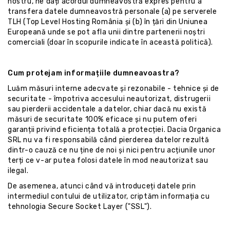
nostru, ne dați acordul dumneavostră expres pentru a
transfera datele dumneavostră personale (a) pe serverele
TLH (Top Level Hosting România și (b) în țări din Uniunea
Europeană unde se pot afla unii dintre partenerii noștri
comerciali (doar în scopurile indicate în această politică).
Cum protejam informațiile dumneavoastra?
Luăm măsuri interne adecvate și rezonabile - tehnice și de
securitate - împotriva accesului neautorizat, distrugerii
sau pierderii accidentale a datelor, chiar dacă nu există
măsuri de securitate 100% eficace și nu putem oferi
garanții privind eficiența totală a protecției. Dacia Organica
SRL nu va fi responsabilă când pierderea datelor rezultă
dintr-o cauză ce nu ține de noi și nici pentru acțiunile unor
terți ce v-ar putea folosi datele în mod neautorizat sau
ilegal.
De asemenea, atunci când vă introduceți datele prin
intermediul contului de utilizator, criptăm informația cu
tehnologia Secure Socket Layer ("SSL").