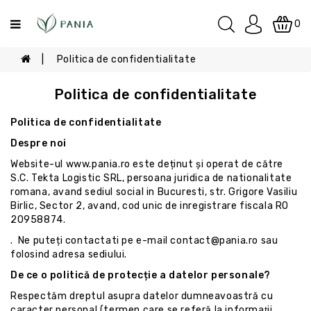
Categorii
0
Politica de confidentialitate
Pâine
Patiserie
Politica de confidentialitate
Politica de confidentialitate
Despre noi
Website-ul www.pania.ro este deținut și operat de către
S.C. Tekta Logistic SRL, persoana juridica de nationalitate
romana, avand sediul social in Bucuresti, str. Grigore Vasiliu
Birlic, Sector 2, avand, cod unic de inregistrare fiscala RO
20958874.
. Ne puteți contactati pe e-mail
contact@pania.ro
sau
folosind adresa sediului.
De ce o politică de protecție a datelor personale?
Respectăm dreptul asupra datelor dumneavoastră cu
caracter personal (termen care se referă la informaţii