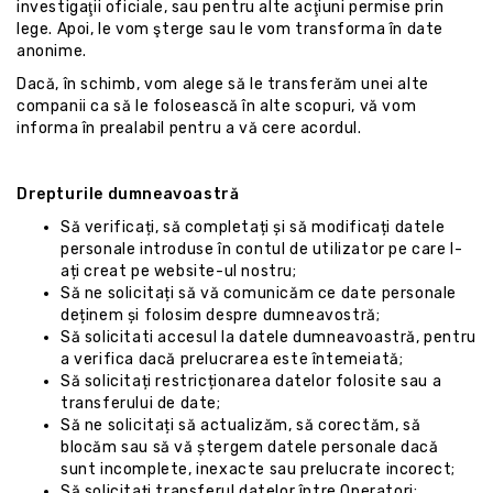
investigaţii oficiale, sau pentru alte acţiuni permise prin
lege. Apoi, le vom şterge sau le vom transforma în date
anonime.
Dacă, în schimb, vom alege să le transferăm unei alte
companii ca să le folosească în alte scopuri, vă vom
informa în prealabil pentru a vă cere acordul.
Drepturile dumneavoastră
Să verificați, să completați și să modificați datele
personale introduse în contul de utilizator pe care l-
ați creat pe website-ul nostru;
Să ne solicitați să vă comunicăm ce date personale
deținem și folosim despre dumneavostră;
Să solicitati accesul la datele dumneavoastră, pentru
a verifica dacă prelucrarea este întemeiată;
Să solicitați restricționarea datelor folosite sau a
transferului de date;
Să ne solicitați să actualizăm, să corectăm, să
blocăm sau să vă ștergem datele personale dacă
sunt incomplete, inexacte sau prelucrate incorect;
Să solicitați transferul datelor între Operatori;