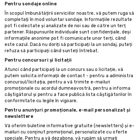
Pentru sondaje online
În scopul îmbunătățirii serviciilor noastre, vă putem ruga să
completați în mod voluntar sondaje. Informațiile rezultate
pot fi colectate și analizate de noi sau de către un terț
partener. Răspunsurile individuale sunt confidențiale, deși
informațiile anonime pot fi comunicate unor terți, când
este cazul. Dacă nu doriți să participați la un sondaj, puteți
refuza să participați când sunteți întrebat.
Pentru concursuri și licitații
Atunci când participați la un concurs sau o licitație, vă
putem solicita informații de contact - pentru a administra
concursul/licitația, pentru a vă trimite e-mailuri
promoționale cu acordul dumneavostră, pentru a informa
câștigătorul și pentru a face publică lista câștigătorilor în
conformitate cu legile în vigoare.
Pentru anunțuri promoționale, e-mail personalizat și
newslettere
Vă oferim buletine informative gratuite (newsletters) și e-
mailuri cu conţinut promoțional, personalizate cu oferte
speciale. Pentru a vă dezabona, vă rugăm să urmați