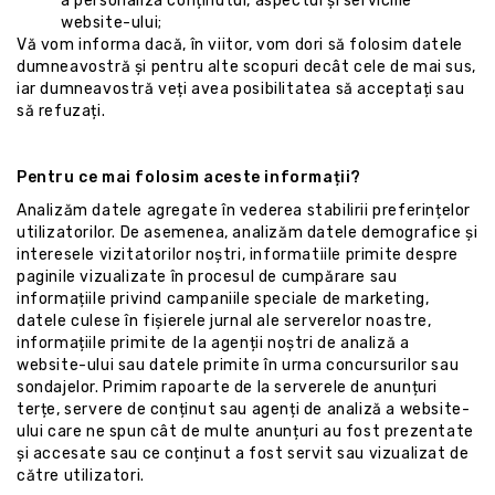
a personaliza conținutul, aspectul și serviciile
website-ului;
Vă vom informa dacă, în viitor, vom dori să folosim datele
dumneavostră și pentru alte scopuri decât cele de mai sus,
iar dumneavostră veți avea posibilitatea să acceptați sau
să refuzați.
Pentru ce mai folosim aceste informații?
Analizăm datele agregate în vederea stabilirii preferințelor
utilizatorilor. De asemenea, analizăm datele demografice și
interesele vizitatorilor noștri, informatiile primite despre
paginile vizualizate în procesul de cumpărare sau
informațiile privind campaniile speciale de marketing,
datele culese în fișierele jurnal ale serverelor noastre,
informațiile primite de la agenții noștri de analiză a
website-ului sau datele primite în urma concursurilor sau
sondajelor. Primim rapoarte de la serverele de anunțuri
terțe, servere de conținut sau agenți de analiză a website-
ului care ne spun cât de multe anunțuri au fost prezentate
și accesate sau ce conținut a fost servit sau vizualizat de
către utilizatori.