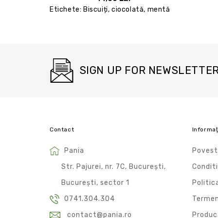
Etichete:
Biscuiți
,
ciocolată
,
mentă
SIGN UP FOR NEWSLETTE
Contact
Informaţ
Pania
Povest
Str. Pajurei, nr. 7C, București,
Conditi
București, sector 1
Politic
0741.304.304
Termeni
contact@pania.ro
Produc