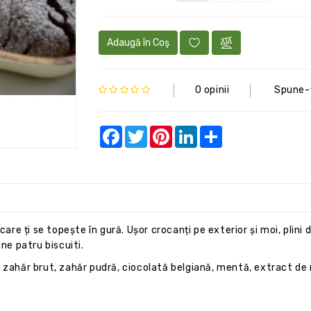
Adaugă în Coş
0 opinii
Spune-ţ
Facebook
Twitter
Pinterest
LinkedIn
Share
are ți se topește în gură. Ușor crocanți pe exterior și moi, plini d
ne patru biscuiti.
, zahăr brut, zahăr pudră, ciocolată belgiană, mentă, extract de 