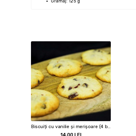
Gramaj: 125 g
Biscuiți cu vanilie și merișoare (4 biscuiti)
14,00 LEI