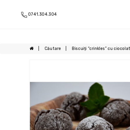
0741.304.304
Căutare
Biscuiți “crinkles” cu ciocol