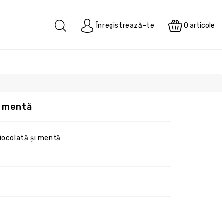
0
articole
Înregistrează-te
și mentă
 ciocolată și mentă