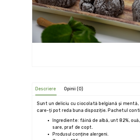
Descriere
Opinii (0)
Sunt un deliciu cu ciocolată belgiană și mentă, c
care-ți pot reda buna dispoziție. Pachetul conti
Ingrediente: făină de albă, unt 82%, ouă
sare, praf de copt.
Produsul conține alergeni.