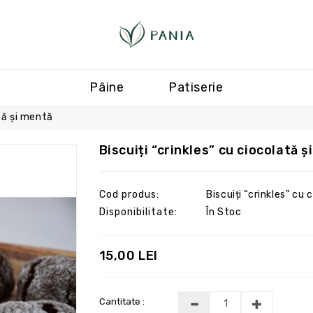
Pâine
Patiserie
ată și mentă
Biscuiți “crinkles” cu ciocolată 
Cod produs:
Biscuiți “crinkles” cu
Disponibilitate:
În Stoc
15,00 LEI
Cantitate :